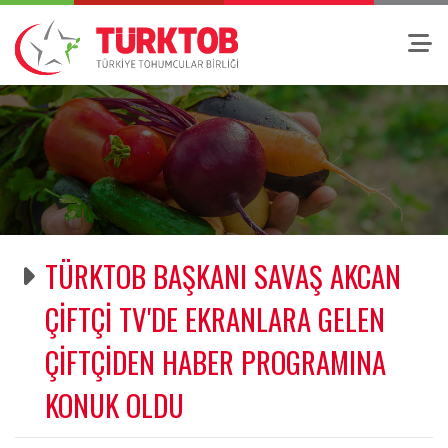
TÜRKTOB BAŞKANI SAVAŞ AKCAN
ÇİFTÇİ TV'DE EKRANLARA GELEN
ÇİFTÇİDEN HABER PROGRAMINA
KONUK OLDU