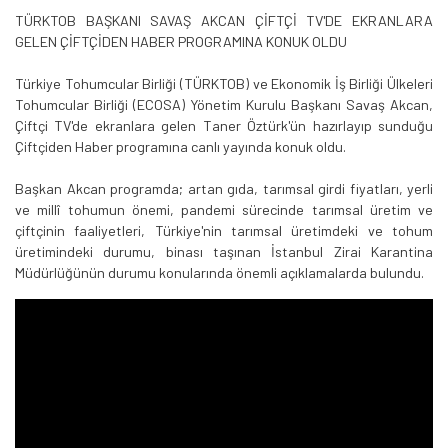
TÜRKTOB BAŞKANI SAVAŞ AKCAN ÇİFTÇİ TV'DE EKRANLARA
GELEN ÇİFTÇİDEN HABER PROGRAMINA KONUK OLDU
Türkiye Tohumcular Birliği (TÜRKTOB) ve Ekonomik İş Birliği Ülkeleri
Tohumcular Birliği (ECOSA) Yönetim Kurulu Başkanı Savaş Akcan,
Çiftçi TV'de ekranlara gelen Taner Öztürk'ün hazırlayıp sunduğu
Çiftçiden Haber programına canlı yayında konuk oldu.
Başkan Akcan programda; artan gıda, tarımsal girdi fiyatları, yerli
ve millî tohumun önemi, pandemi sürecinde tarımsal üretim ve
çiftçinin faaliyetleri, Türkiye'nin tarımsal üretimdeki ve tohum
üretimindeki durumu, binası taşınan İstanbul Zirai Karantina
Müdürlüğünün durumu konularında önemli açıklamalarda bulundu.