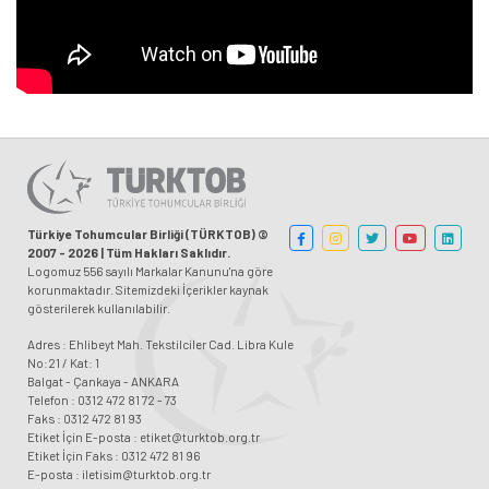
Türkiye Tohumcular Birliği (TÜRKTOB) ©
2007 - 2026 | Tüm Hakları Saklıdır.
Logomuz 556 sayılı Markalar Kanunu'na göre
korunmaktadır. Sitemizdeki İçerikler kaynak
gösterilerek kullanılabilir.
Adres : Ehlibeyt Mah. Tekstilciler Cad. Libra Kule
No:21 / Kat: 1
Balgat - Çankaya - ANKARA
Telefon : 0312 472 81 72 - 73
Faks : 0312 472 81 93
Etiket İçin E-posta : etiket@turktob.org.tr
Etiket İçin Faks : 0312 472 81 96
E-posta : iletisim@turktob.org.tr