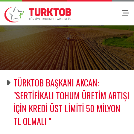
TÜRKTOB BAŞKANI AKCAN:
"SERTİFİKALI TOHUM ÜRETİM ARTIŞI
İÇİN KREDİ ÜST LİMİTİ 50 MİLYON
TL OLMALI "