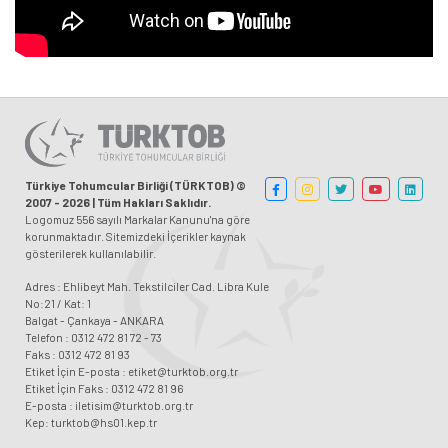
Türkiye Tohumcular Birliği (TÜRKTOB) ©
2007 - 2026 | Tüm Hakları Saklıdır.
Logomuz 556 sayılı Markalar Kanunu'na göre
korunmaktadır. Sitemizdeki İçerikler kaynak
gösterilerek kullanılabilir.
Adres : Ehlibeyt Mah. Tekstilciler Cad. Libra Kule
No:21 / Kat: 1
Balgat - Çankaya - ANKARA
Telefon : 0312 472 81 72 - 73
Faks : 0312 472 81 93
Etiket İçin E-posta : etiket@turktob.org.tr
Etiket İçin Faks : 0312 472 81 96
E-posta : iletisim@turktob.org.tr
Kep: turktob@hs01.kep.tr