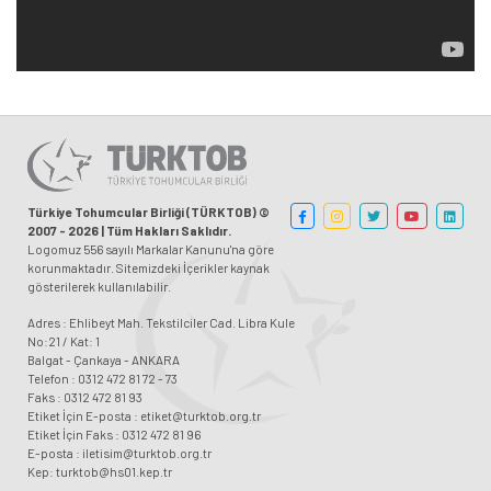
Türkiye Tohumcular Birliği (TÜRKTOB) ©
2007 - 2026 | Tüm Hakları Saklıdır.
Logomuz 556 sayılı Markalar Kanunu'na göre
korunmaktadır. Sitemizdeki İçerikler kaynak
gösterilerek kullanılabilir.
Adres : Ehlibeyt Mah. Tekstilciler Cad. Libra Kule
No:21 / Kat: 1
Balgat - Çankaya - ANKARA
Telefon : 0312 472 81 72 - 73
Faks : 0312 472 81 93
Etiket İçin E-posta : etiket@turktob.org.tr
Etiket İçin Faks : 0312 472 81 96
E-posta : iletisim@turktob.org.tr
Kep: turktob@hs01.kep.tr