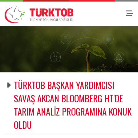
TÜRKTOB BAŞKAN YARDIMCISI
SAVAŞ AKCAN BLOOMBERG HT'DE
TARIM ANALİZ PROGRAMINA KONUK
OLDU