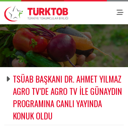
TSÜAB BAŞKANI DR. AHMET YILMAZ
AGRO TV'DE AGRO TV İLE GÜNAYDIN
PROGRAMINA CANLI YAYINDA
KONUK OLDU