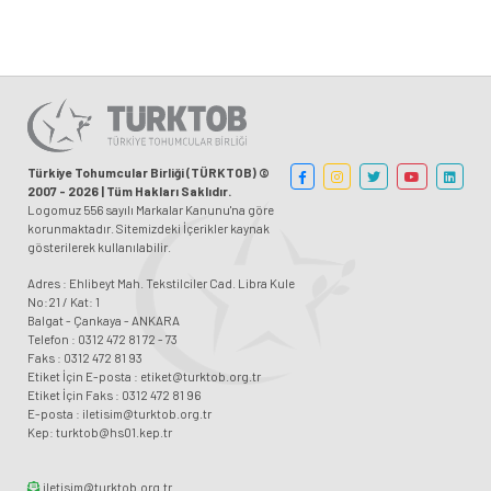
Türkiye Tohumcular Birliği (TÜRKTOB) ©
2007 - 2026 | Tüm Hakları Saklıdır.
Logomuz 556 sayılı Markalar Kanunu'na göre
korunmaktadır. Sitemizdeki İçerikler kaynak
gösterilerek kullanılabilir.
Adres : Ehlibeyt Mah. Tekstilciler Cad. Libra Kule
No:21 / Kat: 1
Balgat - Çankaya - ANKARA
Telefon : 0312 472 81 72 - 73
Faks : 0312 472 81 93
Etiket İçin E-posta : etiket@turktob.org.tr
Etiket İçin Faks : 0312 472 81 96
E-posta : iletisim@turktob.org.tr
Kep: turktob@hs01.kep.tr
iletisim@turktob.org.tr