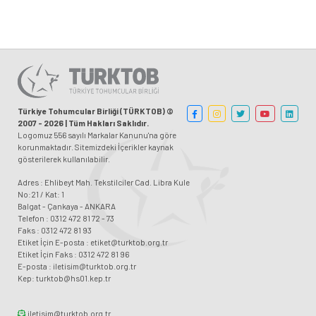
Türkiye Tohumcular Birliği (TÜRKTOB) ©
2007 - 2026 | Tüm Hakları Saklıdır.
Logomuz 556 sayılı Markalar Kanunu'na göre
korunmaktadır. Sitemizdeki İçerikler kaynak
gösterilerek kullanılabilir.
Adres : Ehlibeyt Mah. Tekstilciler Cad. Libra Kule
No:21 / Kat: 1
Balgat - Çankaya - ANKARA
Telefon : 0312 472 81 72 - 73
Faks : 0312 472 81 93
Etiket İçin E-posta : etiket@turktob.org.tr
Etiket İçin Faks : 0312 472 81 96
E-posta : iletisim@turktob.org.tr
Kep: turktob@hs01.kep.tr
iletisim@turktob.org.tr