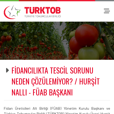
FİDANCILIKTA TESCİL SORUNU
NEDEN ÇÖZÜLEMİYOR? / HURŞİT
NALLI - FÜAB BAŞKANI
Fidan Üreticileri Alt Birliği (FÜAB) Yönetim Kurulu Başkanı ve
Türkiye Tohumcular Birliği (TÜRKTOB) Yönetim Kurulu Üyesi Hurşit