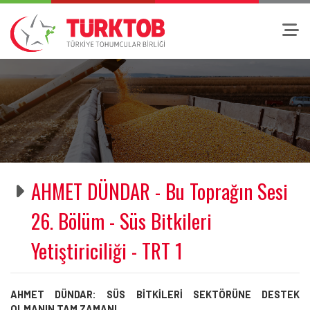
AHMET DÜNDAR - Bu Toprağın Sesi
26. Bölüm - Süs Bitkileri
Yetiştiriciliği - TRT 1
AHMET DÜNDAR: SÜS BİTKİLERİ SEKTÖRÜNE DESTEK
OLMANIN TAM ZAMANI