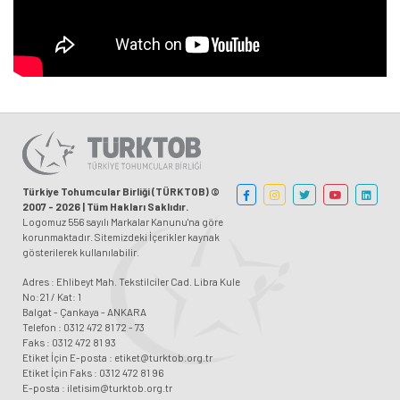
Türkiye Tohumcular Birliği (TÜRKTOB) ©
2007 - 2026 | Tüm Hakları Saklıdır.
Logomuz 556 sayılı Markalar Kanunu'na göre
korunmaktadır. Sitemizdeki İçerikler kaynak
gösterilerek kullanılabilir.
Adres : Ehlibeyt Mah. Tekstilciler Cad. Libra Kule
No:21 / Kat: 1
Balgat - Çankaya - ANKARA
Telefon : 0312 472 81 72 - 73
Faks : 0312 472 81 93
Etiket İçin E-posta : etiket@turktob.org.tr
Etiket İçin Faks : 0312 472 81 96
E-posta : iletisim@turktob.org.tr