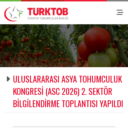
ULUSLARARASI ASYA TOHUMCULUK
KONGRESİ (ASC 2026) 2. SEKTÖR
BİLGİLENDİRME TOPLANTISI YAPILDI