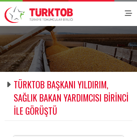
TÜRKTOB BAŞKANI YILDIRIM,
SAĞLIK BAKAN YARDIMCISI BİRİNCİ
İLE GÖRÜŞTÜ