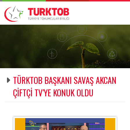
TÜRKTOB BAŞKANI SAVAŞ AKCAN
ÇİFTÇİ TV'YE KONUK OLDU