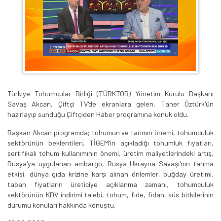
Türkiye Tohumcular Birliği (TÜRKTOB) Yönetim Kurulu Başkanı
Savaş Akcan, Çiftçi TV'de ekranlara gelen, Taner Öztürk'ün
hazırlayıp sunduğu Çiftçiden Haber programına konuk oldu.
Başkan Akcan programda; tohumun ve tarımın önemi, tohumculuk
sektörünün beklentileri, TİGEM'in açıkladığı tohumluk fiyatları,
sertifikalı tohum kullanımının önemi, üretim maliyetlerindeki artış,
Rusya'ya uygulanan ambargo, Rusya-Ukrayna Savaşı'nın tarıma
etkisi, dünya gıda krizine karşı alınan önlemler, buğday üretimi,
taban fiyatların üreticiye açıklanma zamanı, tohumculuk
sektörünün KDV indirimi talebi, tohum, fide, fidan, süs bitkilerinin
durumu konuları hakkında konuştu.