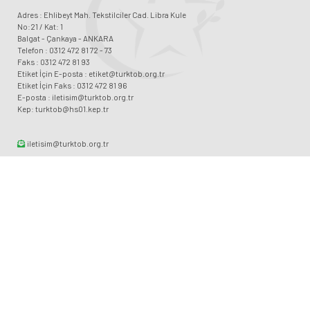
Adres : Ehlibeyt Mah. Tekstilciler Cad. Libra Kule
No:21 / Kat: 1
Balgat - Çankaya - ANKARA
Telefon : 0312 472 81 72 - 73
Faks : 0312 472 81 93
Etiket İçin E-posta : etiket@turktob.org.tr
Etiket İçin Faks : 0312 472 81 96
E-posta : iletisim@turktob.org.tr
Kep: turktob@hs01.kep.tr
iletisim@turktob.org.tr