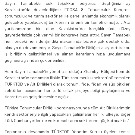
Sayın Tamabek’e çok teşekkür ediyoruz. Geçtiğimiz ay
Kazakistan’da düzenlediğimiz ECOSA 8. Tohumculuk Kongresi
tohumculuk ve tarım sektörleri ile genel anlamda ekonomik olarak
gelecekte yapılacak iş birliklerinin önemli bir temeli olmuştur. Ata
yurtlarımızdan biri olan Kazakistan’da karşılıklı üst düzey
gayretlerimizle çok verimli bir kongreye imza attık. Sayın Tamabek
hem önceki hem de şimdiki makamında bizlere çok destek oldu,
olmaya da devam ediyor. Sayın Tamabek’in Birliğimizi ziyareti ise bu
iş birliğinin geliştirilmesi ve alınan kararların hızla uygulamaya
geçmesi açısından çok önemlidir.
Hem Sayın Tamabek’in yöneticisi olduğu Zhambyl Bölgesi hem de
Kazakistan’ın tamamına ilişkin Türk tohumculuk sektörünü temsilen
TÜRKTOB ve Alt Birlikleri olarak tohum, fide, fidan ve süs bitkileri
sektörleri açısından her türlü ortak projeye, bilgi paylaşımına ve
ticaretimizin geliştirilmesine açığız.
Türkiye Tohumcular Birliği koordinasyonunda tüm Alt Birliklerimizin
kendi sektörleriyle ilgili yapacakları çalışmalar her iki ülkeye, diğer
Türk Cumhuriyetleri'ne ve küresel tarım sektörüne güç katacaktır.’’
Toplantının devamında TÜRKTOB Yönetim Kurulu üyeleri temsil