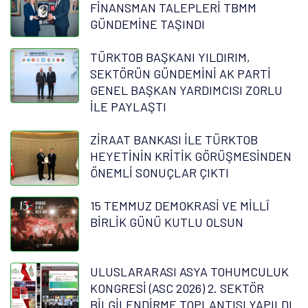
FİNANSMAN TALEPLERİ TBMM
GÜNDEMİNE TAŞINDI
TÜRKTOB BAŞKANI YILDIRIM,
SEKTÖRÜN GÜNDEMİNİ AK PARTİ
GENEL BAŞKAN YARDIMCISI ZORLU
İLE PAYLAŞTI
ZİRAAT BANKASI İLE TÜRKTOB
HEYETİNİN KRİTİK GÖRÜŞMESİNDEN
ÖNEMLİ SONUÇLAR ÇIKTI
15 TEMMUZ DEMOKRASİ VE MİLLÎ
BİRLİK GÜNÜ KUTLU OLSUN
ULUSLARARASI ASYA TOHUMCULUK
KONGRESİ (ASC 2026) 2. SEKTÖR
BİLGİLENDİRME TOPLANTISI YAPILDI