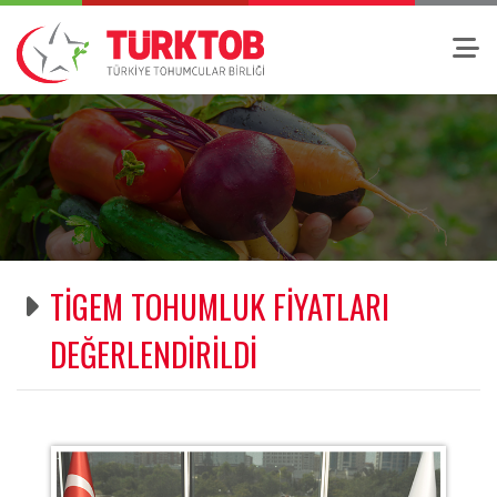
TİGEM TOHUMLUK FİYATLARI
DEĞERLENDİRİLDİ