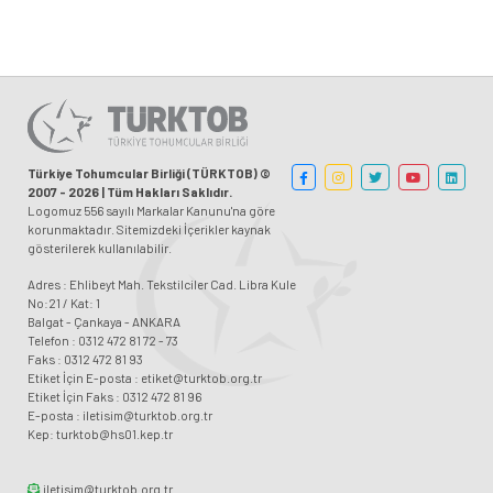
Türkiye Tohumcular Birliği (TÜRKTOB) ©
2007 - 2026 | Tüm Hakları Saklıdır.
Logomuz 556 sayılı Markalar Kanunu'na göre
korunmaktadır. Sitemizdeki İçerikler kaynak
gösterilerek kullanılabilir.
Adres : Ehlibeyt Mah. Tekstilciler Cad. Libra Kule
No:21 / Kat: 1
Balgat - Çankaya - ANKARA
Telefon : 0312 472 81 72 - 73
Faks : 0312 472 81 93
Etiket İçin E-posta : etiket@turktob.org.tr
Etiket İçin Faks : 0312 472 81 96
E-posta : iletisim@turktob.org.tr
Kep: turktob@hs01.kep.tr
iletisim@turktob.org.tr