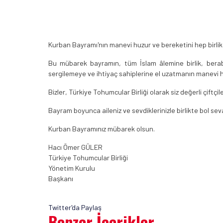
Kurban Bayramı'nın manevi huzur ve bereketini hep birlikte
Bu mübarek bayramın, tüm İslam âlemine birlik, berabe
sergilemeye ve ihtiyaç sahiplerine el uzatmanın manevi h
Bizler, Türkiye Tohumcular Birliği olarak siz değerli çiftç
Bayram boyunca aileniz ve sevdiklerinizle birlikte bol seva
Kurban Bayramınız mübarek olsun.
Hacı Ömer GÜLER
Türkiye Tohumcular Birliği
Yönetim Kurulu
Başkanı
Twitter'da Paylaş
Benzer İçerikler