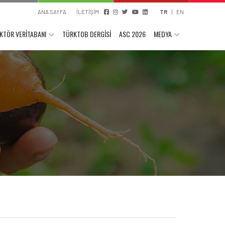
ANA SAYFA
İLETİŞİM
TR
|
EN
KTÖR VERİTABANI
TÜRKTOB DERGİSİ
ASC 2026
MEDYA