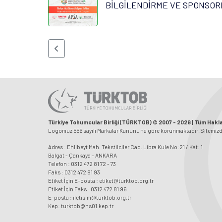
BİLGİLENDİRME VE SPONSOR
Türkiye Tohumcular Birliği (TÜRKTOB) © 2007 - 2026 | Tüm Haklar
Logomuz 556 sayılı Markalar Kanunu'na göre korunmaktadır. Sitemizdeki
Adres : Ehlibeyt Mah. Tekstilciler Cad. Libra Kule No:21 / Kat: 1
Balgat - Çankaya - ANKARA
Telefon : 0312 472 81 72 - 73
Faks : 0312 472 81 93
Etiket İçin E-posta : etiket@turktob.org.tr
Etiket İçin Faks : 0312 472 81 96
E-posta : iletisim@turktob.org.tr
Kep: turktob@hs01.kep.tr