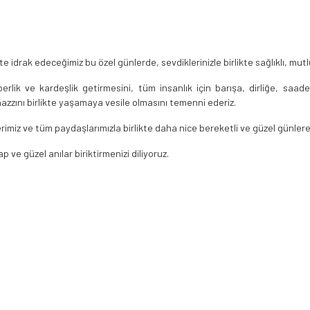
 idrak edeceğimiz bu özel günlerde, sevdiklerinizle birlikte sağlıklı, mutl
rlik ve kardeşlik getirmesini, tüm insanlık için barışa, dirliğe, saa
azzını birlikte yaşamaya vesile olmasını temenni ederiz.
ilerimiz ve tüm paydaşlarımızla birlikte daha nice bereketli ve güzel günle
p ve güzel anılar biriktirmenizi diliyoruz.