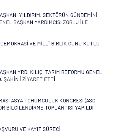
AŞKANI YILDIRIM, SEKTÖRÜN GÜNDEMİNİ
ENEL BAŞKAN YARDIMCISI ZORLU İLE
 DEMOKRASİ VE MİLLÎ BİRLİK GÜNÜ KUTLU
AŞKAN YRD. KILIÇ, TARIM REFORMU GENEL
 ŞAHİN'İ ZİYARET ETTİ
ASI ASYA TOHUMCULUK KONGRESİ (ASC
ÖR BİLGİLENDİRME TOPLANTISI YAPILDI
AŞVURU VE KAYIT SÜRECİ