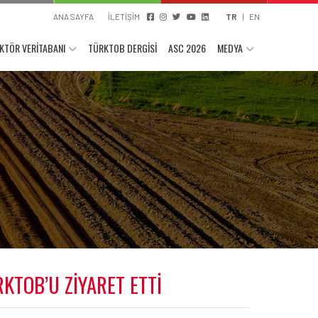
ANA SAYFA
İLETİŞİM
TR
|
EN
KTÖR VERİTABANI
TÜRKTOB DERGİSİ
ASC 2026
MEDYA
TOB’U ZİYARET ETTİ