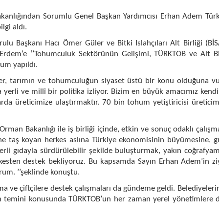
kanlığından Sorumlu Genel Başkan Yardımcısı Erhan Adem Türki
gi aldı.
ulu Başkanı Hacı Ömer Güler ve Bitki Islahçıları Alt Birliği 
Erdem’e ‘’Tohumculuk Sektörünün Gelişimi, TÜRKTOB ve Alt Birlik
num yapıldı.
, tarımın ve tohumculuğun siyaset üstü bir konu olduğuna vur
da yerli ve millî bir politika izliyor. Bizim en büyük amacımız kend
rda üreticimize ulaştırmaktır. 70 bin tohum yetiştiricisi üreticim
n Bakanlığı ile iş birliği içinde, etkin ve sonuç odaklı çalışm
ne taş koyan herkes aslına Türkiye ekonomisinin büyümesine, g
yeterli gıdayla sürdürülebilir şekilde buluşturmak, yakın coğra
rkesten destek bekliyoruz. Bu kapsamda Sayın Erhan Adem’in ziy
rum. ’’şeklinde konuştu.
 ve çiftçilere destek çalışmaları da gündeme geldi. Belediyelerin ç
n temini konusunda TÜRKTOB’un her zaman yerel yönetimlere des