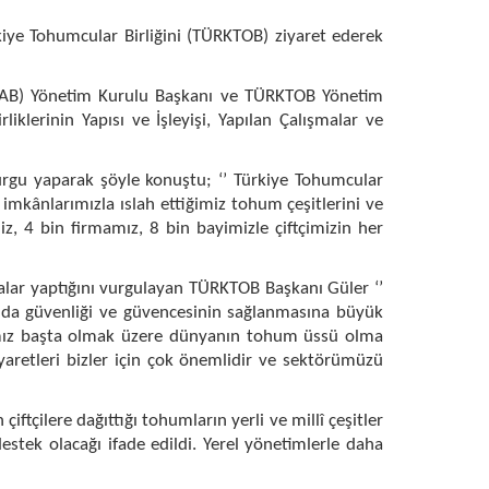
ye Tohumcular Birliğini (TÜRKTOB) ziyaret ederek
(BİSAB) Yönetim Kurulu Başkanı ve TÜRKTOB Yönetim
lerinin Yapısı ve İşleyişi, Yapılan Çalışmalar ve
gu yaparak şöyle konuştu; ‘’ Türkiye Tohumcular
i imkânlarımızla ıslah ettiğimiz tohum çeşitlerini ve
iz, 4 bin firmamız, 8 bin bayimizle çiftçimizin her
alar yaptığını vurgulayan TÜRKTOB Başkanı Güler ‘’
ıda güvenliği ve güvencesinin sağlanmasına büyük
fyamız başta olmak üzere dünyanın tohum üssü olma
aretleri bizler için çok önemlidir ve sektörümüzü
iftçilere dağıttığı tohumların yerli ve millî çeşitler
tek olacağı ifade edildi. Yerel yönetimlerle daha