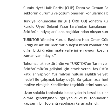
Cumhuriyet Halk Partisi (CHP) Tarım ve Orman Ba
sektörün durumu ve çözüm önerileri konularında bil
Türkiye Tohumcular Birliği (TÜRKTOB) Yönetim Kur
Kurulu Üyesi Selami Yazar tarafından karşılanan 
Sektörün İhtiyaçları’’ ana başlıklarından oluşan su
TÜRKTOB Yönetim Kurulu Başkanı Hacı Ömer Güler
Birliği ve Alt Birliklerimizin hepsi kendi konuların
diğer bitki üretim materyallerini en uygun koşulla
zaman yanındayız.’’
Tohumculuk sektörünün ve TÜRKTOB’un Tarım ve Orma
Sektörümüzün gelişimi için emek veren, taş üstü
katkılar yapıyor. Yüz milyon nüfusu sağlıklı ve 
hedefi ile çalışmak kolay değil. Bu çabamızda he
motive etmiştir. Kendilerine teşekkürlerimi sunuyo
Uzun soluklu toplantıda belediyelerin kırsal kalkınma
olması gerektiğine vurgu yapıldı ve bu tohumları
kapsamlı bir toplantı yapılması kararlaştırıldı.